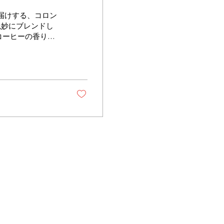
お届けする、コロン
絶妙にブレンドし
コーヒーの香りと
ックで飲めば、そ