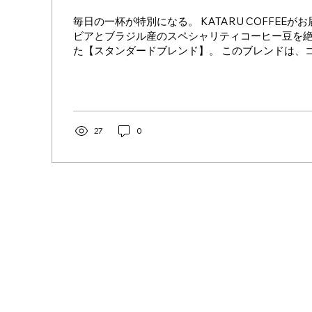
毎日の一杯が特別になる。 KATARU COFFEEが
ビアとブラジル産のスペシャリティコーヒー豆を
た【スタンダードブレンド】。 このブレンドは、
味わいを何度でも楽しみたくなる仕上がり。ブラ
の芳醇なアロマとコク...
27
0