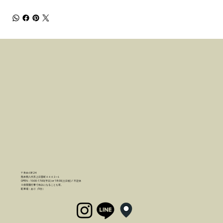
〒866-0824
熊本県八代市上日置町４４４３−１
OPEN：10:00-17:00(平日) or 18:00(土日祝) / 不定休
※保育園行事で休みになることも有。
駐車場：あり（5台）